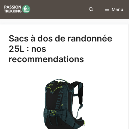
Aller
Menu
au
contenu
Sacs à dos de randonnée
25L : nos
recommendations