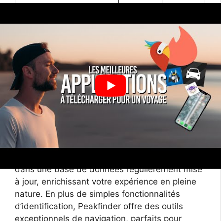
Identification des
sommets
Données
topographiques
Navigation de sommet
en sommet
L’investissement dans Peakfinder
L’achat de l’application est un investissement
dans une base de données régulièrement mise
à jour, enrichissant votre expérience en pleine
nature. En plus de simples fonctionnalités
d’identification, Peakfinder offre des outils
exceptionnels de navigation, parfaits pour